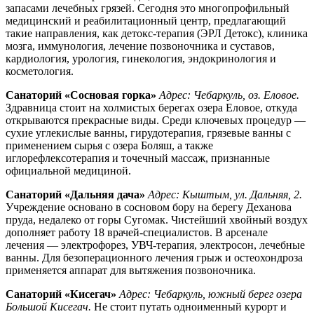
запасами лечебных грязей. Сегодня это многопрофильный
медицинский и реабилитационный центр, предлагающий
такие направления, как детокс-терапия (ЭРЛ Детокс), клиника
мозга, иммунология, лечение позвоночника и суставов,
кардиология, урология, гинекология, эндокринология и
косметология.
Санаторий «Сосновая горка»
Адрес: Чебаркуль, оз. Еловое.
Здравница стоит на холмистых берегах озера Еловое, откуда
открываются прекрасные виды. Среди ключевых процедур —
сухие углекислые ванны, гирудотерапия, грязевые ванны с
применением сырья с озера Боляш, а также
иглорефлексотерапия и точечный массаж, признанные
официальной медициной.
Санаторий «Дальняя дача»
Адрес: Кыштым, ул. Дальняя, 2.
Учреждение основано в сосновом бору на берегу Деханова
пруда, недалеко от горы Сугомак. Чистейший хвойный воздух
дополняет работу 18 врачей-специалистов. В арсенале
лечения — электрофорез, УВЧ-терапия, электросон, лечебные
ванны. Для безоперационного лечения грыж и остеохондроза
применяется аппарат для вытяжения позвоночника.
Санаторий «Кисегач»
Адрес: Чебаркуль, южный берег озера
Большой Кисегач.
Не стоит путать одноименный курорт и