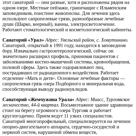
этот санаторий — они разные, хотя и расположены рядом на
одном озере. Местные пейзажи, граничащие с Ильменским
заповедником, поистине живописны. Для лечения здесь
используют сапропелевые грязи, разнообразные лечебные
души (Шарко, веерный), ванны, электросветолечение.
Работают стоматологический и косметологический кабинеты.
Санаторий «Урал»
Адрес: Увельский район, с. Хомутинино.
Санаторий, открытый в 1991 году, находится в заповедном
бору. Изначально гастроэнтерологический, сейчас он
значительно расширил профиль, принимая пациентов с
заболеваниями костно-мышечной системы, кровообращения,
половой сферы. Здесь также оздоравливают лиц,
пострадавших от радиационного воздействия. Работает
отделение «Мать и дитя». Основные лечебные факторы —
сапропелевая грязь озера Подборного и минеральная вода,
способствующая выводу радионуклидов.
Санаторий «Жемчужина Урала»
Адрес: Миасс, Тургоякское
лесничество, 44-й квартал.
Восьмиэтажное здание здравницы
стоит на берегу огромного озера Тургояк и работает
круглогодично. Прием ведут 11 узких специалистов.
Санаторий многопрофильный, специализируется на лечении
опорно-двигательного аппарата, сердечно-сосудистой и
нервной систем, нарушений обмена веществ,