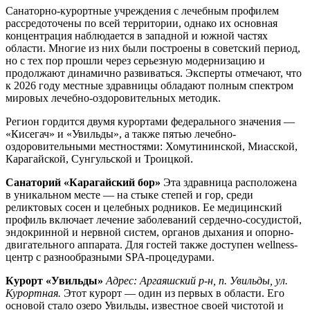
Санаторно-курортные учреждения с лечебным профилем
рассредоточены по всей территории, однако их основная
концентрация наблюдается в западной и южной частях
области. Многие из них были построены в советский период,
но с тех пор прошли через серьезную модернизацию и
продолжают динамично развиваться. Эксперты отмечают, что
к 2026 году местные здравницы обладают полным спектром
мировых лечебно-оздоровительных методик.
Регион гордится двумя курортами федерального значения —
«Кисегач» и «Увильды», а также пятью лечебно-
оздоровительными местностями: Хомутининской, Миасской,
Карагайской, Сунгульской и Троицкой.
Санаторий «Карагайский бор»
Эта здравница расположена
в уникальном месте — на стыке степей и гор, среди
реликтовых сосен и целебных родников. Ее медицинский
профиль включает лечение заболеваний сердечно-сосудистой,
эндокринной и нервной систем, органов дыхания и опорно-
двигательного аппарата. Для гостей также доступен wellness-
центр с разнообразными SPA-процедурами.
Курорт «Увильды»
Адрес: Аргаяшский р-н, п. Увильды, ул.
Курортная.
Этот курорт — один из первых в области. Его
основой стало озеро Увильды, известное своей чистотой и