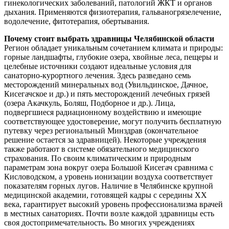
гинекологических заболеваний, патологий ЖКТ и органов
дыхания. Применяются физиотерапия, гальваногрязелечение,
водолечение, фитотерапия, обертывания.
Почему стоит выбрать здравницы Челябинской области
Регион обладает уникальным сочетанием климата и природы:
горные ландшафты, глубокие озера, хвойные леса, пещеры и
целебные источники создают идеальные условия для
санаторно-курортного лечения. Здесь разведано семь
месторождений минеральных вод (Увильдинское, Дачное,
Кисегачское и др.) и пять месторождений лечебных грязей
(озера Акачкуль, Боляш, Подборное и др.). Лица,
подвергшиеся радиационному воздействию и имеющие
соответствующее удостоверение, могут получить бесплатную
путевку через региональный Минздрав (окончательное
решение остается за здравницей). Некоторые учреждения
также работают в системе обязательного медицинского
страхования. По своим климатическим и природным
параметрам зона вокруг озера Большой Кисегач сравнима с
Кисловодском, а уровень ионизации воздуха соответствует
показателям горных лугов. Наличие в Челябинске крупной
медицинской академии, готовящей кадры с середины XX
века, гарантирует высокий уровень профессионализма врачей
в местных санаториях. Почти возле каждой здравницы есть
своя достопримечательность. Во многих учреждениях