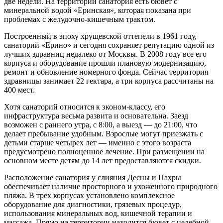
две недели. На территории санатория есть бювет с
минеральной водой «Еринская», которая показана при
проблемах с желудочно-кишечным трактом.
Построенный в эпоху хрущевской оттепели в 1961 году,
санаторий «Ерино» и сегодня сохраняет репутацию одной из
лучших здравниц недалеко от Москвы. В 2008 году все его
корпуса и оборудование прошли плановую модернизацию,
ремонт и обновление номерного фонда. Сейчас территория
здравницы занимает 22 гектара, а три корпуса рассчитаны на
400 мест.
Хотя санаторий относится к эконом-классу, его
инфраструктура весьма развита и основательна. Заезд
возможен с раннего утра, с 8:00, а выезд — до 21:00, что
делает пребывание удобным. Взрослые могут приезжать с
детьми старше четырех лет — именно с этого возраста
предусмотрено полноценное лечение. При размещении на
основном месте детям до 14 лет предоставляются скидки.
Расположение санатория у слияния Десны и Пахры
обеспечивает наличие просторного и ухоженного природного
пляжа. В трех корпусах установлено комплексное
оборудование для диагностики, грязевых процедур,
использования минеральных вод, кишечной терапии и
массажа. Прямо на территории находится бювет с целебной