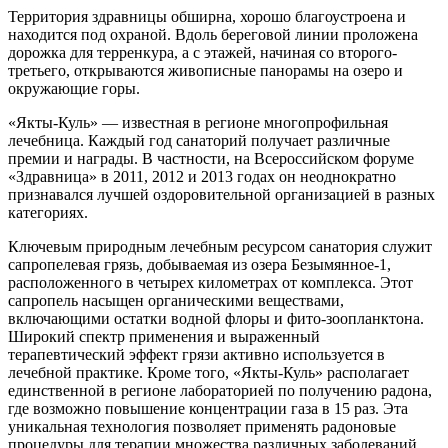
Территория здравницы обширна, хорошо благоустроена и
находится под охраной. Вдоль береговой линии проложена
дорожка для терренкура, а с этажей, начиная со второго-
третьего, открываются живописные панорамы на озеро и
окружающие горы.
«Якты-Куль» — известная в регионе многопрофильная
лечебница. Каждый год санаторий получает различные
премии и награды. В частности, на Всероссийском форуме
«Здравница» в 2011, 2012 и 2013 годах он неоднократно
признавался лучшей оздоровительной организацией в разных
категориях.
Ключевым природным лечебным ресурсом санатория служит
сапропелевая грязь, добываемая из озера Безымянное-1,
расположенного в четырех километрах от комплекса. Этот
сапропель насыщен органическими веществами,
включающими остатки водной флоры и фито-зоопланктона.
Широкий спектр применения и выраженный
терапевтический эффект грязи активно используется в
лечебной практике. Кроме того, «Якты-Куль» располагает
единственной в регионе лабораторией по получению радона,
где возможно повышение концентрации газа в 15 раз. Эта
уникальная технология позволяет применять радоновые
процедуры для терапии множества различных заболеваний.