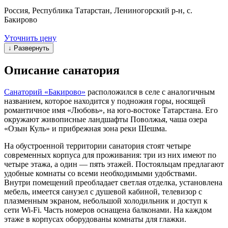
Россия, Республика Татарстан, Лениногорский р-н, с.
Бакирово
Уточнить цену
↓ Развернуть
Описание санатория
Санаторий «Бакирово»
расположился в селе с аналогичным
названием, которое находится у подножия горы, носящей
романтичное имя «Любовь», на юго-востоке Татарстана. Его
окружают живописные ландшафты Поволжья, чаша озера
«Озын Куль» и прибрежная зона реки Шешма.
На обустроенной территории санатория стоят четыре
современных корпуса для проживания: три из них имеют по
четыре этажа, а один — пять этажей. Постояльцам предлагают
удобные комнаты со всеми необходимыми удобствами.
Внутри помещений преобладает светлая отделка, установлена
мебель, имеется санузел с душевой кабиной, телевизор с
плазменным экраном, небольшой холодильник и доступ к
сети Wi-Fi. Часть номеров оснащена балконами. На каждом
этаже в корпусах оборудованы комнаты для глажки.