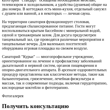
категории "стандарт" оснащены необходимой мебелью,
телевизором и холодильником, а удобства (душевая) общие на
два номера. В коттеджах есть мини-кухня, отдельный санузел
с душем или ванной, а в некоторых — личная сауна.
На территории санатория функционирует столовая,
предлагающая сбалансированное питание. Гости могут
воспользоваться крытым бассейном с минеральной водой,
сауной и тренажерным залом. Для досуга предусмотрен
танцевальный зал, где проводятся различные мероприятия и
танцевальные вечера. Для маленьких посетителей
оборудована игровая площадка на свежем воздухе.
Санаторий "Курьи" — многопрофильное учреждение,
ориентированное на лечение и профилактику заболеваний
дыхательной и нервной систем, органов пищеварения и
опорно-двигательного аппарата. В арсенале оздоровительных
процедур представлены как классические методы, такие как
бальнеотерапия, грязелечение, лечебная физкультура и
массаж, так и современные подходы, включая гирудотерапию,
кислородные коктейли и фитотерапию.
Фотогалерея
Получить консультацию