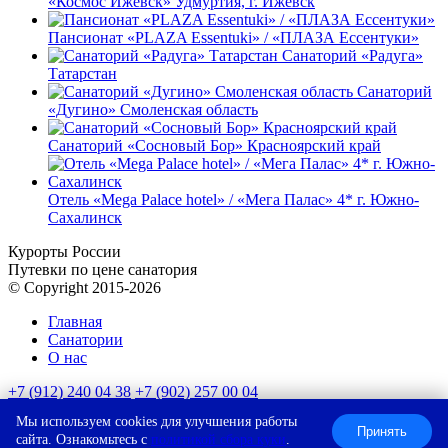
«Космос Ижевск» Удмуртия, г. Ижевск
Пансионат «PLAZA Essentuki» / «ПЛАЗА Ессентуки»
Санаторий «Радуга»
Татарстан
Санаторий
«Дугино» Смоленская область
Санаторий «Сосновый Бор» Красноярский край
Отель «Mega Palace hotel» / «Мега Палас» 4* г. Южно-
Сахалинск
Курорты России
Путевки по цене санатория
© Copyright 2015-2026
Главная
Санатории
О нас
+7 (912) 240 04 38
+7 (902) 257 00 04
Мы используем cookies для улучшения работы
г. Екатеринбург, Уральский офис
Принять
сайта. Ознакомьтесь с
политикой сбора куки
.
↑